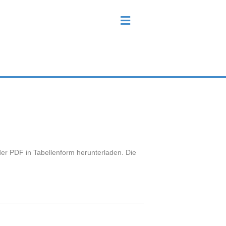
N
a
v
i
g
a
t
i
o
n
oder PDF in Tabellenform herunterladen. Die